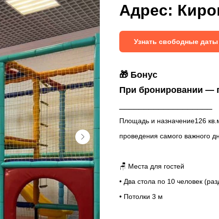
Адрес: Киро
Узнать свободные даты
🎁 Бонус
При бронировании — г
___________________
Площадь и назначение126 кв.м
проведения самого важного д
🪑 Места для гостей
• Два стола по 10 человек (ра
• Потолки 3 м